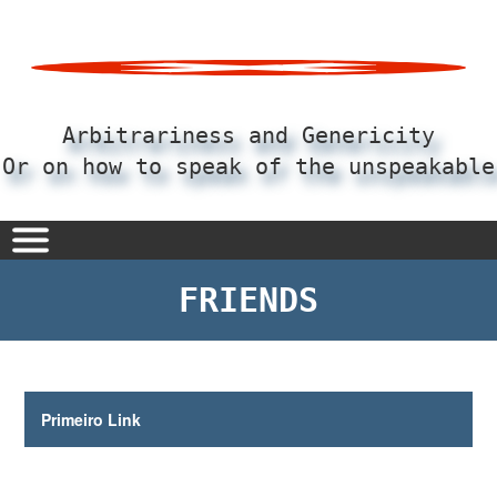
Pular
para
o
conteúdo
principal
Arbitrariness and Genericity
Or on how to speak of the unspeakable
FRIENDS
Primeiro Link